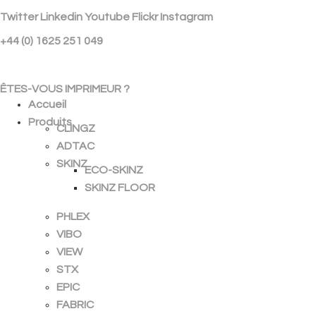
Twitter
Linkedin
Youtube
Flickr
Instagram
+44 (0) 1625 251 049
ÉCHANTILLON GRATUIT
ÊTES-VOUS IMPRIMEUR ?
Accueil
Produits
CLINGZ
ADTAC
SKINZ
ECO-SKINZ
SKINZ FLOOR
PHLEX
VIBO
VIEW
STX
EPIC
FABRIC