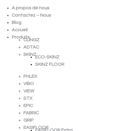
A propos de nous
Contactez – Nous
Blog
Accueil
Produits
CLINGZ
ADTAC
SKINZ
ECO-SKINZ
SKINZ FLOOR
PHLEX
VIBO
VIEW
STX
EPIC
FABRIC
GRIP
EASIFLOOR
EASIFLOOR Extra