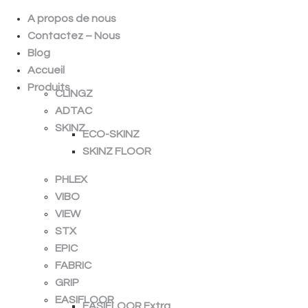
A propos de nous
Contactez – Nous
Blog
Accueil
Produits
CLINGZ
ADTAC
SKINZ
ECO-SKINZ
SKINZ FLOOR
PHLEX
VIBO
VIEW
STX
EPIC
FABRIC
GRIP
EASIFLOOR
EASIFLOOR Extra