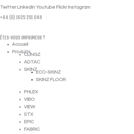
Twitter
Linkedin
Youtube
Flickr
Instagram
+44 (0) 1625 251 049
ÉCHANTILLON GRATUIT
ÊTES-VOUS IMPRIMEUR ?
Accueil
Produits
CLINGZ
ADTAC
SKINZ
ECO-SKINZ
SKINZ FLOOR
PHLEX
VIBO
VIEW
STX
EPIC
FABRIC