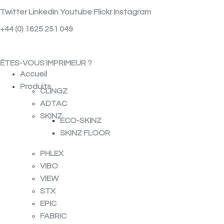
Twitter
Linkedin
Youtube
Flickr
Instagram
+44 (0) 1625 251 049
ÉCHANTILLON GRATUIT
ÊTES-VOUS IMPRIMEUR ?
Accueil
Produits
CLINGZ
ADTAC
SKINZ
ECO-SKINZ
SKINZ FLOOR
PHLEX
VIBO
VIEW
STX
EPIC
FABRIC