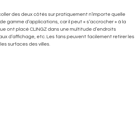
oller des deux côtés sur pratiquement n’importe quelle
e gamme d’applications, car il peut « s’accrocher » à la
 rue ont placé CLINGZ dans une multitude d’endroits
ux d’affichage, etc. Les fans peuvent facilement retirer les
es surfaces des villes.