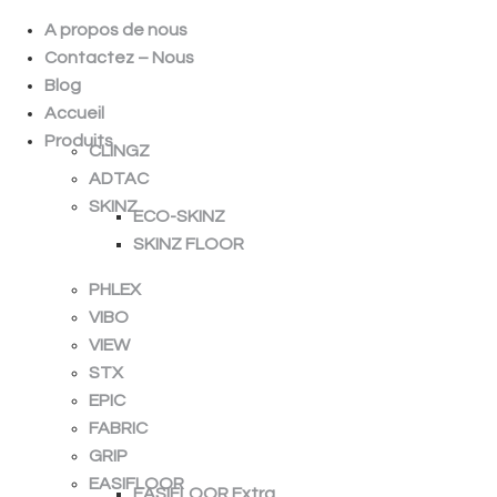
A propos de nous
Contactez – Nous
Blog
Accueil
Produits
CLINGZ
ADTAC
SKINZ
ECO-SKINZ
SKINZ FLOOR
PHLEX
VIBO
VIEW
STX
EPIC
FABRIC
GRIP
EASIFLOOR
EASIFLOOR Extra