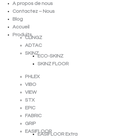
A propos de nous
Contactez – Nous
Blog
Accueil
Produits
CLINGZ
ADTAC
SKINZ
ECO-SKINZ
SKINZ FLOOR
PHLEX
VIBO
VIEW
STX
EPIC
FABRIC
GRIP
EASIFLOOR
EASIFLOOR Extra