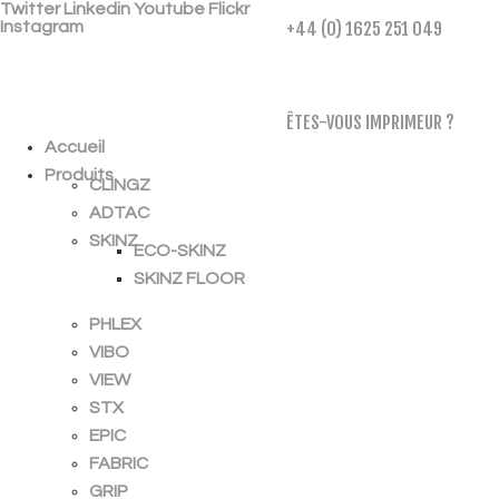
Twitter
Linkedin
Youtube
Flickr
Instagram
+44 (0) 1625 251 049
ÉCHANTILLON
GRATUIT
ÊTES-VOUS IMPRIMEUR ?
Accueil
Produits
CLINGZ
ADTAC
SKINZ
ECO-SKINZ
SKINZ FLOOR
PHLEX
VIBO
VIEW
STX
EPIC
FABRIC
GRIP