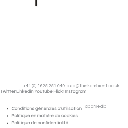
Phone
+44 (0) 1625 251 049
|
info@thinkambient.co.uk
Twitter
Linkedin
Youtube
Flickr
Instagram
THINK AMBIENT B.V. | KEIZERSGRACHT 391 A | 1016 EJ |
AMSTERDAM | NETHERLANDS
© 2026 Think Ambient | Site by
adomedia
.
Conditions générales d’utilisation
Politique en matière de cookies
Politique de confidentialité