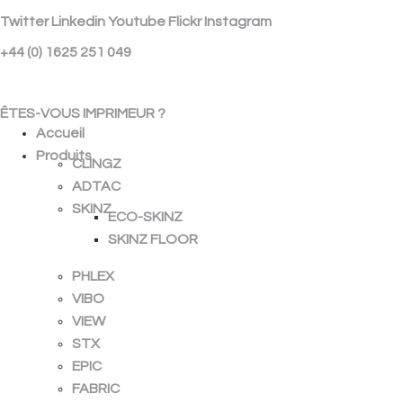
Twitter
Linkedin
Youtube
Flickr
Instagram
+44 (0) 1625 251 049
ÉCHANTILLON GRATUIT
ÊTES-VOUS IMPRIMEUR ?
Accueil
Produits
CLINGZ
ADTAC
SKINZ
ECO-SKINZ
SKINZ FLOOR
PHLEX
VIBO
VIEW
STX
EPIC
FABRIC