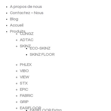
A propos de nous
Contactez – Nous
Blog
Accueil
Produits
CLINGZ
ADTAC
SKINZ
ECO-SKINZ
SKINZ FLOOR
PHLEX
VIBO
VIEW
STX
EPIC
FABRIC
GRIP
EASIFLOOR
EASIFLOOR Extra