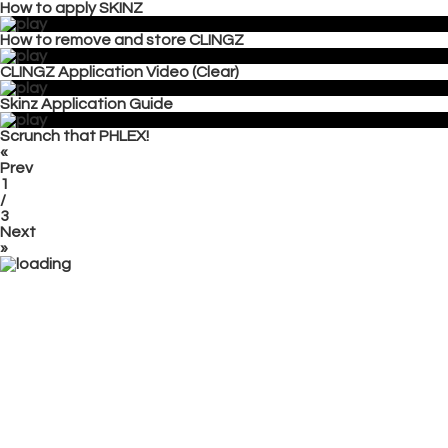
How to apply SKINZ
How to remove and store CLINGZ
CLINGZ Application Video (Clear)
Skinz Application Guide
Scrunch that PHLEX!
«
Prev
1
/
3
Next
»