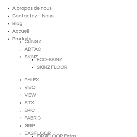
A propos de nous
Contactez – Nous
Blog
Accueil
Produits
CLINGZ
ADTAC
SKINZ
ECO-SKINZ
SKINZ FLOOR
PHLEX
VIBO
VIEW
STX
EPIC
FABRIC
GRIP
EASIFLOOR
EASIFLOOR Extra