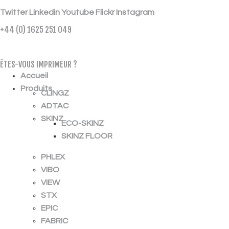
Twitter
Linkedin
Youtube
Flickr
Instagram
+44 (0) 1625 251 049
ÉCHANTILLON GRATUIT
ÊTES-VOUS IMPRIMEUR ?
Accueil
Produits
CLINGZ
ADTAC
SKINZ
ECO-SKINZ
SKINZ FLOOR
PHLEX
VIBO
VIEW
STX
EPIC
FABRIC