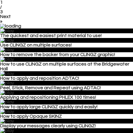
1
/
3
Next
»
The quickest and easiest print material to use!
Use CLINGZ on multiple surfaces!
How to remove the backer from your CLINGZ graphic!
How to use CLINGZ on multiple surfaces at the Bridgewater
Hall
How to apply and reposition ADTAC!
Peel, Stick, Remove and Repeat using ADTAC!
Applying and repositioning PHLEX 100 times!
How to apply large CLINGZ quickly and easily!
How to apply Opaque SKINZ
Display your messages clearly using CLINGZ!