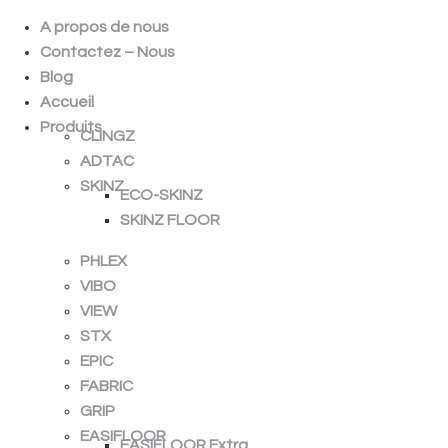
A propos de nous
Contactez – Nous
Blog
Accueil
Produits
CLINGZ
ADTAC
SKINZ
ECO-SKINZ
SKINZ FLOOR
PHLEX
VIBO
VIEW
STX
EPIC
FABRIC
GRIP
EASIFLOOR
EASIFLOOR Extra