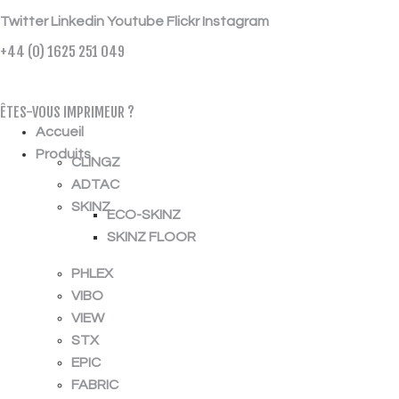
Twitter
Linkedin
Youtube
Flickr
Instagram
+44 (0) 1625 251 049
ÉCHANTILLON GRATUIT
ÊTES-VOUS IMPRIMEUR ?
Accueil
Produits
CLINGZ
ADTAC
SKINZ
ECO-SKINZ
SKINZ FLOOR
PHLEX
VIBO
VIEW
STX
EPIC
FABRIC