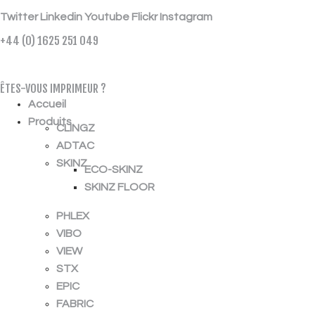
Twitter
Linkedin
Youtube
Flickr
Instagram
+44 (0) 1625 251 049
ÉCHANTILLON GRATUIT
ÊTES-VOUS IMPRIMEUR ?
Accueil
Produits
CLINGZ
ADTAC
SKINZ
ECO-SKINZ
SKINZ FLOOR
PHLEX
VIBO
VIEW
STX
EPIC
FABRIC