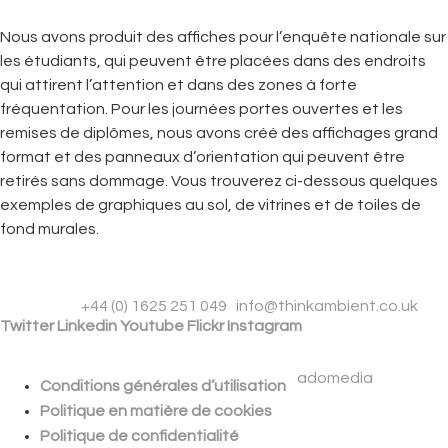
Nous avons produit des affiches pour l’enquête nationale sur
les étudiants, qui peuvent être placées dans des endroits
qui attirent l’attention et dans des zones à forte
fréquentation. Pour les journées portes ouvertes et les
remises de diplômes, nous avons créé des affichages grand
format et des panneaux d’orientation qui peuvent être
retirés sans dommage. Vous trouverez ci-dessous quelques
exemples de graphiques au sol, de vitrines et de toiles de
fond murales.
Phone
+44 (0) 1625 251 049
|
info@thinkambient.co.uk
Twitter
Linkedin
Youtube
Flickr
Instagram
THINK AMBIENT B.V. | KEIZERSGRACHT 391 A | 1016 EJ |
AMSTERDAM | NETHERLANDS
© 2026 Think Ambient | Site by
adomedia
.
Conditions générales d’utilisation
Politique en matière de cookies
Politique de confidentialité