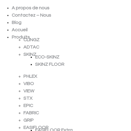
A propos de nous
Contactez – Nous
Blog
Accueil
Produits
CLINGZ
ADTAC
SKINZ
ECO-SKINZ
SKINZ FLOOR
PHLEX
VIBO
VIEW
STX
EPIC
FABRIC
GRIP
EASIFLOOR
EASIFLOOR Extra