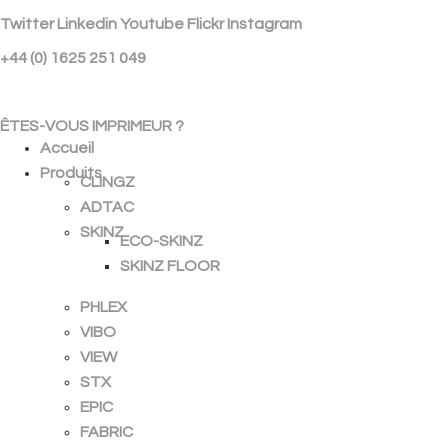
Twitter
Linkedin
Youtube
Flickr
Instagram
+44 (0) 1625 251 049
ÉCHANTILLON GRATUIT
ÊTES-VOUS IMPRIMEUR ?
Accueil
Produits
CLINGZ
ADTAC
SKINZ
ECO-SKINZ
SKINZ FLOOR
PHLEX
VIBO
VIEW
STX
EPIC
FABRIC