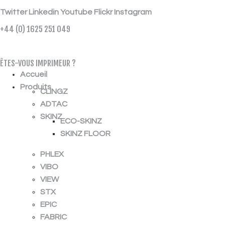
Twitter
Linkedin
Youtube
Flickr
Instagram
+44 (0) 1625 251 049
ÉCHANTILLON GRATUIT
ÊTES-VOUS IMPRIMEUR ?
Accueil
Produits
CLINGZ
ADTAC
SKINZ
ECO-SKINZ
SKINZ FLOOR
PHLEX
VIBO
VIEW
STX
EPIC
FABRIC