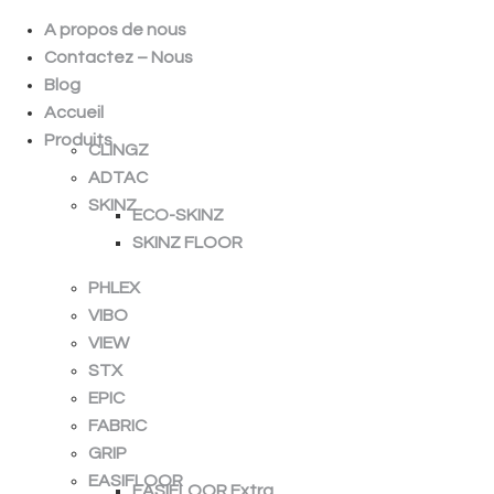
A propos de nous
Contactez – Nous
Blog
Accueil
Produits
CLINGZ
ADTAC
SKINZ
ECO-SKINZ
SKINZ FLOOR
PHLEX
VIBO
VIEW
STX
EPIC
FABRIC
GRIP
EASIFLOOR
EASIFLOOR Extra